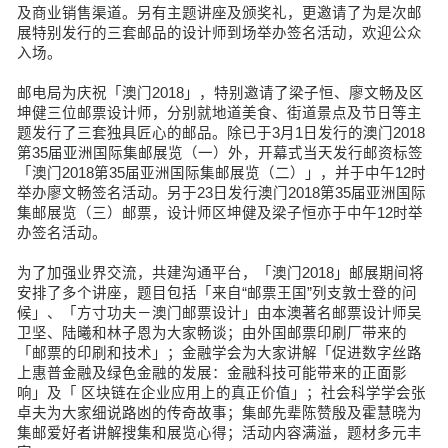
及商业销售渠道。另有主题讲座及颁奖礼，更邀请了为是次邮
展特别发行的三套邮品的设计师到场举办签名活动，欢迎公众
入场。
邮电局为庆祝「澳门2018」，特别邀请了梁子恒、廖文畅及区
坤健三位邮票设计师，分别就地道美食、街道景点及节日等主
题发行了三套独具匠心的邮品。除已于3月1日发行的澳门2018
第35届亚洲国际集邮展览（一）外，开幕式当天发行邮资标签
「澳门2018第35届亚洲国际集邮展览（二）」，并于中午12时
举办廖文畅签名活动。另于23日发行澳门2018第35届亚洲国际
集邮展览（三）邮票，设计师区坤健及梁子恒亦于中午12时举
办签名活动。
为了加强业界交流，共建沟通平台，「澳门2018」邮展期间将
安排了多个讲座，题目包括「来自“邮票王国”列支敦士登的问
候」、「方寸功夫－澳门邮票设计」由本澳著名邮票设计师吴
卫坚、陆曦和林子恩为大家畅谈；由外国邮票印刷厂带来的
「邮票的印刷和技术」；金融学会为大家讲解「促进数字丝路
上惠普金融及绿色金融的发展：金融科技可能带来的正面影
响」及「 区块链在企业应用上的真正价值」；社会科学学会张
卓夫为大家细说路凼的传奇故事；集邮先辈陈赞殷及霍慧晓为
集邮爱好者讲解搜集和展览心得；活动内容满溢，题材多元丰