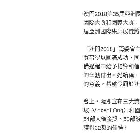
澳門2018第35屆
國際大獎和國家大獎，
屆亞洲國際集郵展覽將
「澳門2018」籌委
賽事得以圓滿成功，同
備過程中給予指導和信
的辛勤付出。她續稱，
的意義，希望今屆於澳
會上，隨即宣布三大獎項
坡- Vincent On
54部大鍍金獎、50部
獲得32獎的佳績。