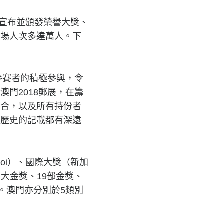
場宣布並頒發榮譽大獎、
進場人次多達萬人。下
參賽者的積極參與，令
門2018郵展，在籌
配合，以及所有持份者
政歷史的記載都有深遠
hoi）、國際大獎（新加
了6部大金獎、19部金獎、
獎。澳門亦分別於5類別