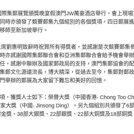
亞洲國際集郵展覽頒獎晚宴假澳門JW萬豪酒店舉行，會上現
同時亦頒發了競賽郵集九個組別的各個獎項，四日郵展
移師至新加坡舉行。
會主席劉惠明致辭時祝賀所有得獎者，並感謝是次競賽郵集
時亦感謝國際集郵聯合會和亞洲集郵聯合會給予機會舉辦澳
任，感謝中聯辦及國家郵政局的支持，澳門集郵協會的
集郵文化源遠流長，博大精深，從過去至今，集郵對郵
門舉辦的郵展為大家留下難忘和美好的回憶。
，獲獎人士如下：榮譽大獎（中國香港- Chong Too C
g）和國家大獎（中國- Jinsong Ding）。另九個組別共頒發
鍍金獎、38部大銀獎、22部銀獎、22部大銅獎及18部銅