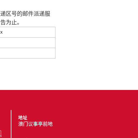
邮递区号的邮件派递服
通告为止
。
xx
地址
澳门议事亭前地