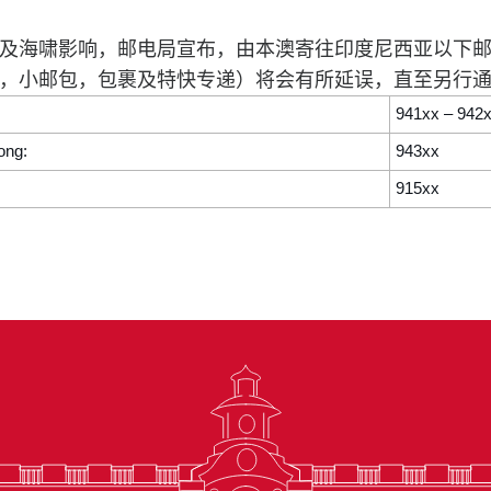
及海啸影响
，
邮电局宣布
，由本澳寄往印度尼西亚以下
，
小邮包
，
包裹及特快专递）将会有所延误，直至另行
941xx – 942
ong:
943xx
915xx