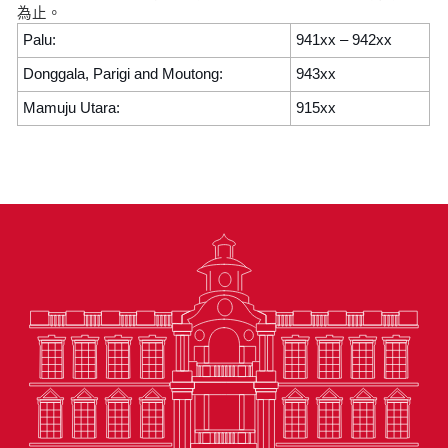
為止。
Palu:
941xx – 942xx
Donggala, Parigi and Moutong:
943xx
Mamuju Utara:
915xx