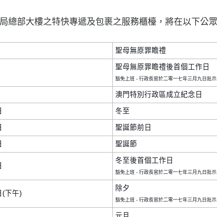
局總部大樓之特快專遞及包裹之服務櫃檯，將在以下公
聖母無原罪瞻禮
聖母無原罪瞻禮後首個工作日
豁免上班 - 行政長官於二零一七年三月九日批示
澳門特別行政區成立紀念日
日
冬至
日
聖誕節前日
日
聖誕節
冬至後首個工作日
日
豁免上班 - 行政長官於二零一七年三月九日批示
除夕
(下午)
豁免上班 - 行政長官於二零一七年三月九日批示
元旦