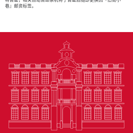
巷』邮资标签。