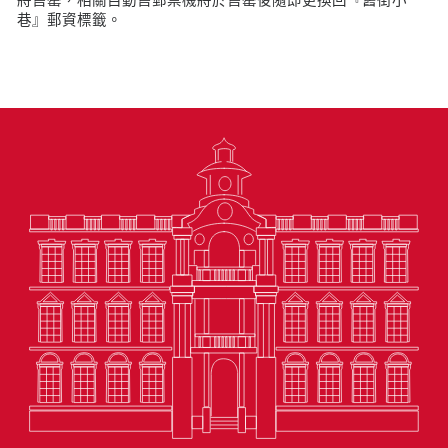
巷』郵資標籤。