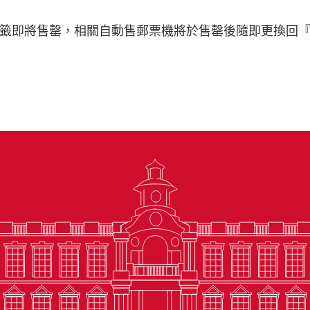
籤即將售罄，相關自動售郵票機將於售罄後隨即更換回