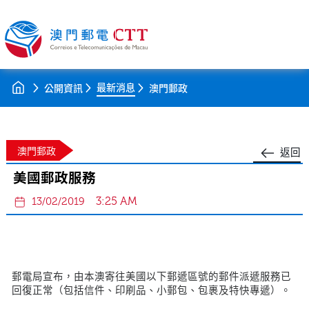
最新消息
公開資訊
澳門郵政
澳門郵政
返回
美國郵政服務
3:25 AM
13/02/2019
郵電局宣布，由本澳寄往美國以下郵遞區號的郵件派遞服務已
回復正常（包括信件、印刷品、小郵包、包裹及特快專遞）。