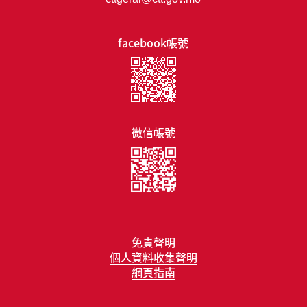
facebook帳號
微信帳號
免責聲明
個人資料收集聲明
網頁指南