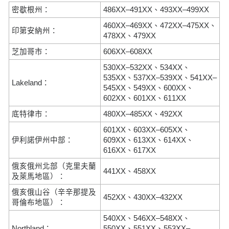
密歇根州：
486XX–491XX、493XX–499XX
460XX–469XX、472XX–475XX、
印第安納州：
478XX、479XX
芝加哥市：
606XX–608XX
530XX–532XX、534XX、
535XX、537XX–539XX、541XX–
Lakeland：
545XX、549XX、600XX、
602XX、601XX、611XX
底特律市：
480XX–485XX、492XX
601XX、603XX–605XX、
伊利諾伊州中部：
609XX、613XX、614XX、
616XX、617XX
俄亥俄州北部（克里夫蘭
441XX、458XX
及萊馬地區）：
俄亥俄山谷（辛辛那提及
452XX、430XX–432XX
哥倫布地區）：
540XX、546XX–548XX、
Northland：
550XX、551XX、553XX–