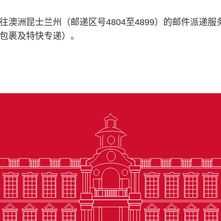
往澳洲昆士兰州（邮递区号4804至4899）的邮件派递
包裹及特快专递）。