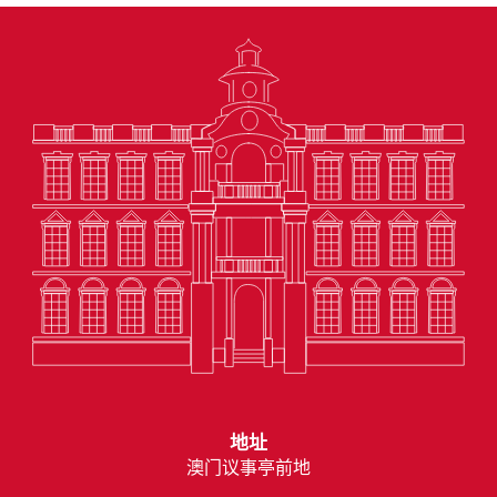
地址
澳门议事亭前地