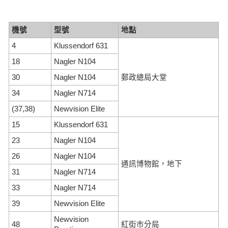
機號
型號
地點
4
Klussendorf 631
18
Nagler N104
30
Nagler N104
郵政總局大堂
34
Nagler N714
(37,38)
Newvision Elite
15
Klussendorf 631
23
Nagler N104
26
Nagler N104
通訊博物館，地下
31
Nagler N714
33
Nagler N714
39
Newvision Elite
Newvision
48
紅街市分局