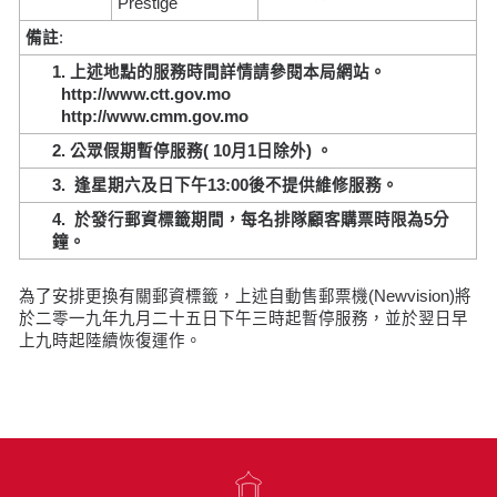
Prestige
備註
:
1.
上述地點的服務時間詳情請參閱本局網站。
http://www.ctt.gov.mo
http://www.cmm.gov.mo
2.
公
眾
假
期
暫
停
服
務
( 10
月
1
日除
外
)
。
3.
逢星
期
六及日下
午
13:00
後不提
供
維
修
服
務。
4.
於發行郵資標籤期間，每名排隊顧客
購票
時限為
5
分
鐘。
為了安排更換有關郵資標籤，上述自動售郵票機(Newvision)將
於二零一九年九月二十五日下午三時起暫停服務，並於翌日早
上九時起陸續恢復運作。