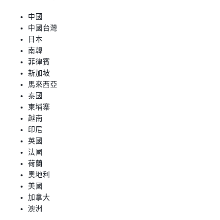
中國
中國台灣
日本
南韓
菲律賓
新加坡
馬來西亞
泰國
柬埔寨
越南
印尼
英國
法國
荷蘭
奧地利
美國
加拿大
澳洲