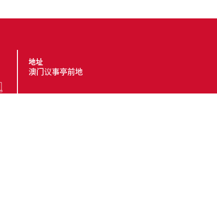
地址
澳门议事亭前地
电话
(853) 2857 4491
传真
(853) 2833 6603 ;
(853) 8396 8603
电邮
cttgeral@ctt.gov.mo