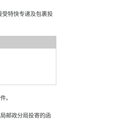
接受特快专递及包裹投
取件。
本局邮政分局投寄的函