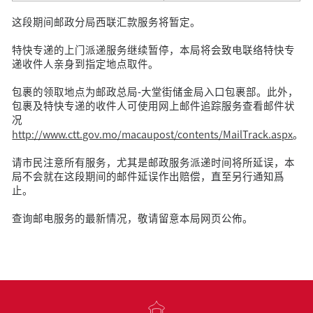
这段期间邮政分局西联汇款服务将暂定。
特快专递的上门派递服务继续暂停，本局将会致电联络特快专
递收件人亲身到指定地点取件。
包裹的领取地点为邮政总局-大堂街储金局入口包裹部。此外，
包裹及特快专递的收件人可使用网上邮件追踪服务查看邮件状
况
http://www.ctt.gov.mo/macaupost/contents/MailTrack.aspx
。
请市民注意所有服务，尤其是邮政服务派递时间将所延误，本
局不会就在这段期间的邮件延误作出赔偿，直至另行通知爲
止。
查询邮电服务的最新情况，敬请留意本局网页公佈。