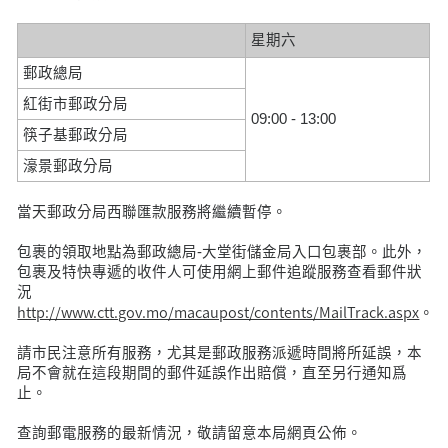
星期六
郵政總局
紅街市郵政分局
09:00 - 13:00
筷子基郵政分局
濠景郵政分局
當天郵政分局西聯匯款服務將繼續暫停。
包裹的領取地點為郵政總局-大堂街儲金局入口包裹部。此外，
包裹及特快專遞的收件人可使用網上郵件追蹤服務查看郵件狀
況
http://www.ctt.gov.mo/macaupost/contents/MailTrack.aspx
。
請市民注意所有服務，尤其是郵政服務派遞時間將所延誤，本
局不會就在這段期間的郵件延誤作出賠償，直至另行通知爲
止。
查詢郵電服務的最新情況，敬請留意本局網頁公佈。