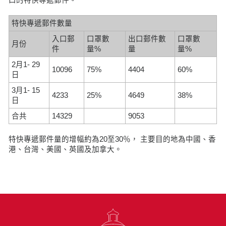
特快專遞郵件數量
入口郵
口罩數
出口郵件數
口罩數
月份
件
量%
量
量%
2月1- 29
10096
75%
4404
60%
日
3月1- 15
4233
25%
4649
38%
日
合共
14329
9053
特快專遞郵件量的增幅約為20至30％， 主要目的地為中國、香
港、台灣、美國、英國及加拿大。