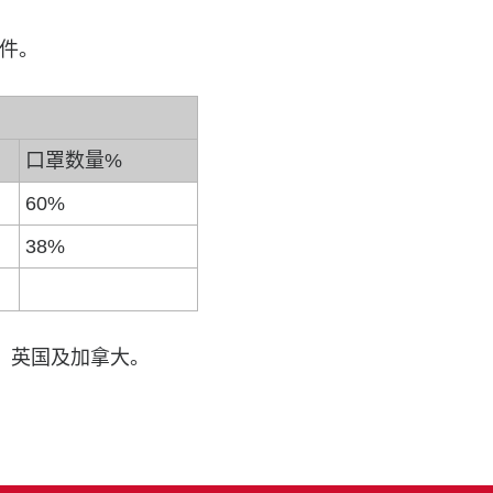
邮件。
口罩数量%
60%
38%
国、英国及加拿大。