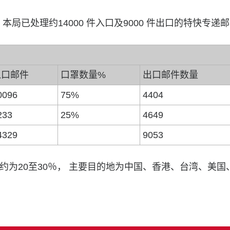
，本局已处理约14000 件入口及9000 件出口的特快专递
入口邮件
口罩数量%
出口邮件数量
0096
75%
4404
233
25%
4649
4329
9053
约为20至30％， 主要目的地为中国、香港、台湾、美