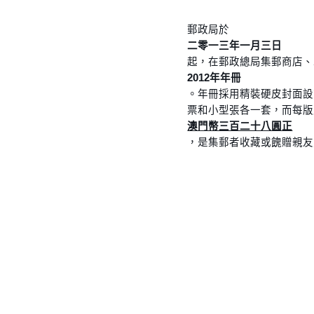
郵政局於
二零一三年一月三日
起，在郵政總局集郵商店、
2012年年冊
。年冊採用精裝硬皮封面設
票和小型張各一套，而每版
澳門幣三百二十八圓正
，是集郵者收藏或餽贈親友