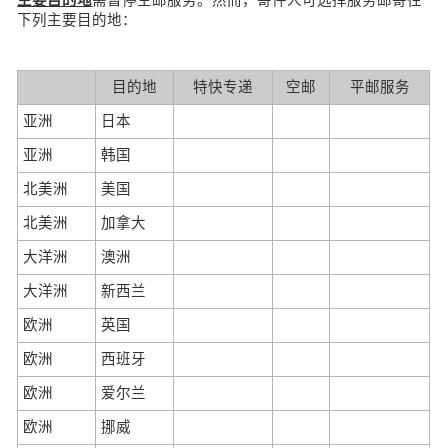
下列主要目的地：
目的地
特快专递
空邮
平邮服务
亚洲
日本
亚洲
韩国
北美洲
美国
北美洲
加拿大
大洋洲
澳洲
大洋洲
新西兰
欧洲
英国
欧洲
西班牙
欧洲
爱尔兰
欧洲
挪威