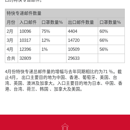
特快专递邮件数量
月份
入口邮件
口罩数量%
出口邮件数量
口罩数量%
2月
10096
75%
4404
60%
3月
10317
12%
14720
66%
4月
12396
1%
10509
56%
合共
32809
29633
4月份特快专递总邮件量的增幅与去年同期相比约为71 ％。截
止4月， 出口主要目的地为中国、香港、葡萄牙、美国、台
湾、英国、澳洲及加拿大。入口主要目的地为日本、中国、香
港、台湾、荷兰、韩国 、加拿大及美国。