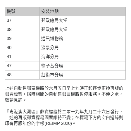
機號
安裝地點
37
郵政總局大堂
38
郵政總局大堂
39
通訊博物館
40
濠景分局
41
海洋分局
47
筷子基分局
48
紅街市分局
上述自動售郵票機將於六月五日早上九時正起逐步更換再版的
郵資標籤，屆時相關的自動售郵票機將暫停服務。不便之處，
敬請見諒。
『粵港澳大灣區』郵資標籤於二零一九年九月二十六日發行，
上述的再版郵資標籤圖案維持不變；在標籤下方的空白邊緣則
印有再版年份的字樣(REIMP 2020)。