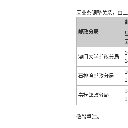
因业务调整关系，由
二
邮政分局
1
澳门大学邮政分局
1
1
石排湾邮政分局
1
1
嘉模邮政分局
1
敬希垂注。