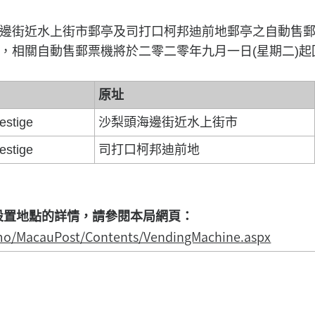
邊街近水上街市郵亭及司打口柯邦迪前地郵亭之自動售
，相關自動售郵票機將於二零二零年九月一日(星期二)起
原址
estige
沙梨頭海邊街近水上街市
estige
司打口柯邦迪前地
設置地點
的
詳情，請參閱本局網頁：
.mo/MacauPost/Contents/VendingMachine.aspx