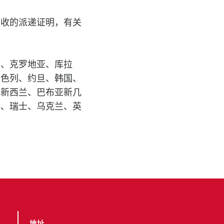
签收的派递证明，有关
加、克罗地亚、库拉
以色列、约旦、韩国、
、新西兰、巴布亚新几
典、瑞士、乌克兰、英
地址