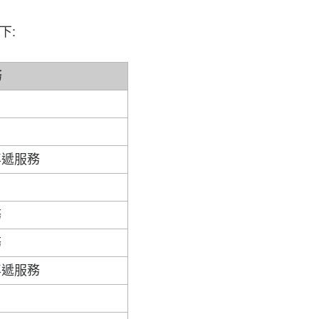
下:
務
專遞服務
務
務
專遞服務