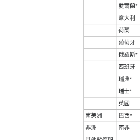
愛爾蘭*
意大利
荷蘭
葡萄牙
俄羅斯*
西班牙
瑞典*
瑞士*
英國
南美洲
巴西*
非洲
南非