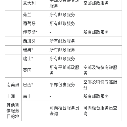
平邮及特快专递
意大利
空邮邮政服务
服务
荷兰
所有邮政服务
葡萄牙
所有邮政服务
俄罗斯*
-
所有邮政服务
西班牙
所有邮政服务
瑞典*
所有邮政服务
瑞士*
所有邮政服务
所有平邮邮政服
空邮及特快专递服
英国
务
务
空邮及特快专递服
南美洲
巴西*
平邮包裹服务
务
非洲
南非
-
所有邮政服务
其他暂
可向柜台服务员
可向柜台服务员查
停服务
查询
询
目的地