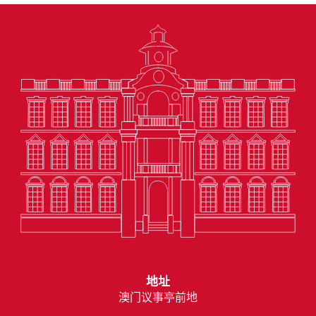
地址
澳门议事亭前地