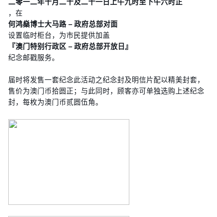
二零一二年十月二十及二十一日上午九时至下午六时正
，在
何鸿燊博士大马路 – 政府总部对面
设置临时柜台，为市民提供加盖
『澳门特别行政区 – 政府总部开放日』
纪念邮戳服务。
届时将发售一套纪念此活动之纪念封及明信片配以精美封套，
售价为澳门币拾圆正；与此同时，顾客亦可单独选购上述纪念
封，每枚为澳门币贰圆伍角。