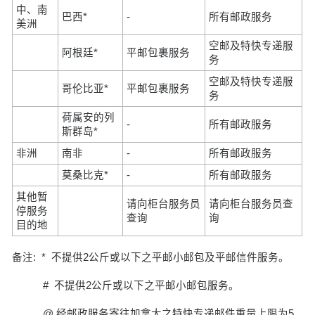
中、南
巴西*
-
所有邮政服务
美洲
空邮及特快专递服
阿根廷*
平邮包裹服务
务
空邮及特快专递服
哥伦比亚*
平邮包裹服务
务
荷属安的列
-
所有邮政服务
斯群岛*
非洲
南非
-
所有邮政服务
莫桑比克*
-
所有邮政服务
其他暂
请向柜台服务员
请向柜台服务员查
停服务
查询
询
目的地
备注: * 不提供2公斤或以下之平邮小邮包及平邮信件服务。
# 不提供2公斤或以下之平邮小邮包服务。
@ 经邮政服务寄往加拿大之特快专递邮件重量上限为5