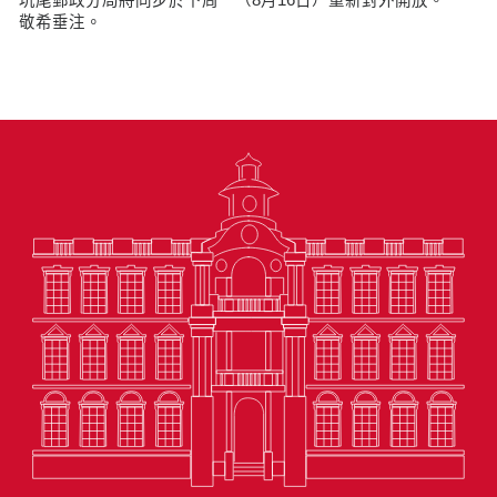
敬希垂注。