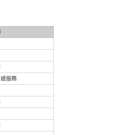
務
務
專遞服務
務
務