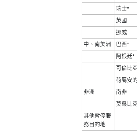
瑞士*
英國
挪威
中、南美洲
巴西*
阿根廷*
哥倫比亞
荷屬安的
非洲
南非
莫桑比克
其他暫停服
務目的地