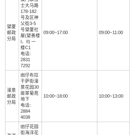
士大马路
178-182
号及区神
父街3-5
望厦
号望厦社
邮政
09:00~17:00
09:00~11:00
屋(望善楼
分局
I、II) 一
楼C1
电话:
2831
7292
凼仔布拉
干萨街濠
景花园30
濠景
座翠菊苑
邮政
10:00~18:00
10:00~13:00
地下
分局
电话:
2884
4038
凼仔花园
街海洋花