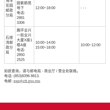
海洋
园紫鹃苑
花园
地下
12:00~18:00
- - -
邮政
电话:
分局
2881
3306
路环业兴
一街业兴
石排
大厦X座1
湾邮
10:00~14:00
楼A座
10:00~12:00
政分
15:00~18:00
电话:
局
2850
2525
如欲查询，请与邮电局 - 商业厅 / 营业处联络。
电话: (853)8396 8813.
exp@ctt.gov.mo
电邮: