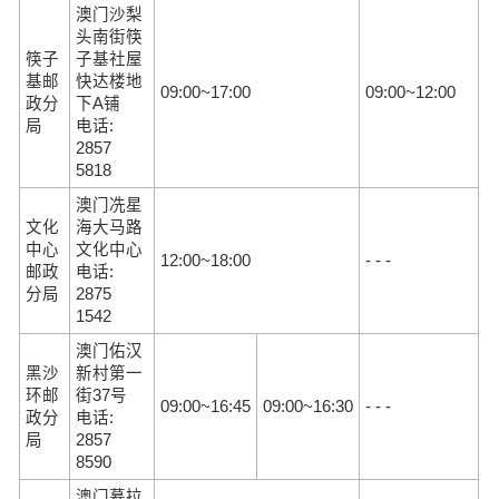
澳门沙梨
头南街筷
筷子
子基社屋
基邮
快达楼地
09:00~17:00
09:00~12:00
政分
下A铺
局
电话:
2857
5818
澳门冼星
文化
海大马路
中心
文化中心
12:00~18:00
- - -
邮政
电话:
分局
2875
1542
澳门佑汉
黑沙
新村第一
环邮
街37号
09:00~16:45
09:00~16:30
- - -
政分
电话:
局
2857
8590
澳门慕拉