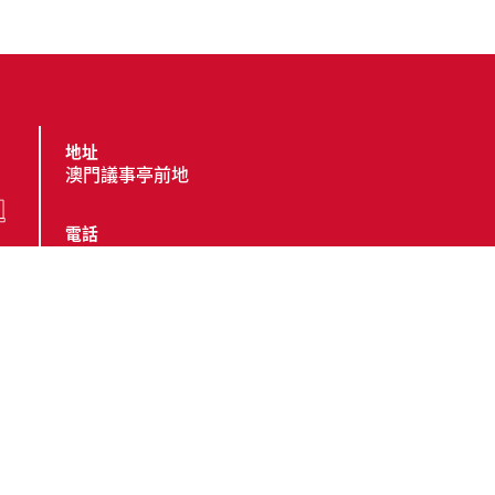
地址
澳門議事亭前地
電話
(853) 2857 4491
傳真
(853) 2833 6603 ;
(853) 8396 8603
電郵
cttgeral@ctt.gov.mo