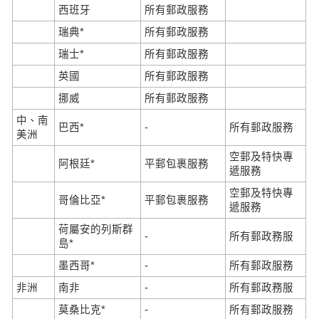
西班牙
所有郵政服務
瑞典*
所有郵政服務
瑞士*
所有郵政服務
英國
所有郵政服務
挪威
所有郵政服務
中、南
巴西*
-
所有郵政服務
美洲
空郵及特快專
阿根廷*
平郵包裹服務
遞服務
空郵及特快專
哥倫比亞*
平郵包裹服務
遞服務
荷屬安的列斯群
-
所有郵政務服
島*
墨西哥*
-
所有郵政服務
非洲
南非
-
所有郵政務服
莫桑比克*
-
所有郵政服務