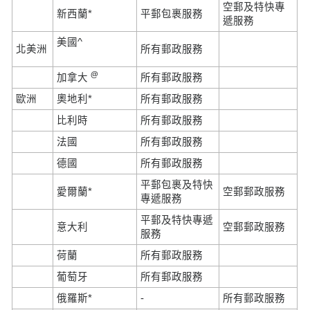
空郵及特快專
新西蘭*
平郵包裹服務
遞服務
美國^
北美洲
所有郵政服務
@
加拿大
所有郵政服務
歐洲
奧地利*
所有郵政服務
比利時
所有郵政服務
法國
所有郵政服務
德國
所有郵政服務
平郵包裹及特快
愛爾蘭*
空郵郵政服務
專遞服務
平郵及特快專遞
意大利
空郵郵政服務
服務
荷蘭
所有郵政服務
葡萄牙
所有郵政服務
俄羅斯*
-
所有郵政服務