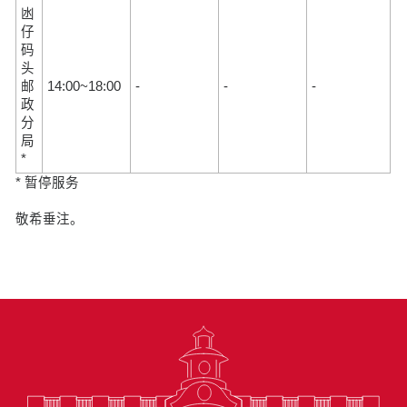
凼
仔
码
头
邮
14:00~18:00
-
-
-
政
分
局
*
* 暂停服务
敬希垂注。