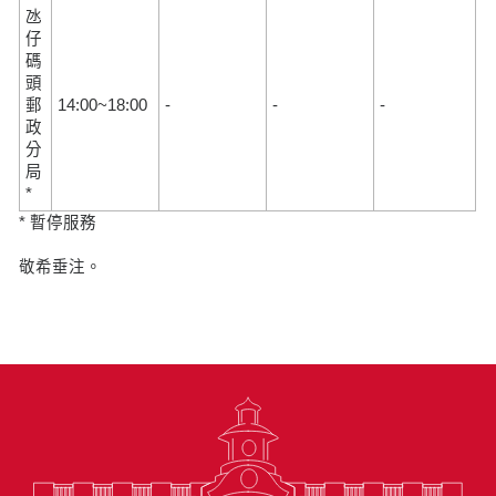
氹
仔
碼
頭
郵
14:00~18:00
-
-
-
政
分
局
*
* 暫停服務
敬希垂注。