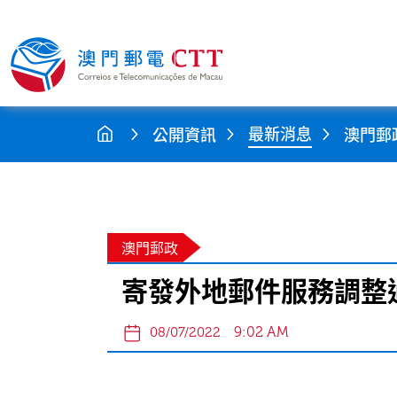
最新消息
公開資訊
澳門郵
澳門郵政
寄發外地郵件服務調整通
9:02 AM
08/07/2022