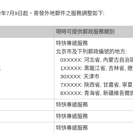
2年7月9日起，寄發外地郵件之服務調整如下:
現時可提供郵政服務類別
特快專遞服務
北京市及下列郵政編號的地方:
0XXXXX: 河北省, 內蒙古自治
地
1XXXXX: 黑龍江省, 吉林省, 
30XXXX: 天津市
7XXXXX: 陝西省, 甘肅省, 
8XXXXX: 青海省, 新疆維吾
特快專遞服務
特快專遞服務
特快專遞服務