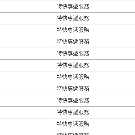
特快專遞服務
特快專遞服務
亞
特快專遞服務
特快專遞服務
特快專遞服務
區
特快專遞服務
特快專遞服務
特快專遞服務
特快專遞服務
特快專遞服務
特快專遞服務