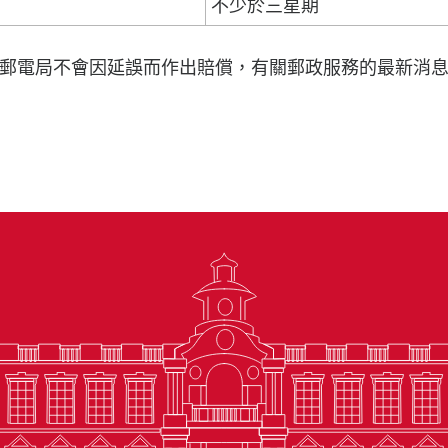
不少於三星期
郵電局不會因延誤而作出賠償，有關郵政服務的最新消