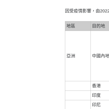
因受疫情影響，由202
地區
目的地
亞洲
中國內
香港
印度
印尼