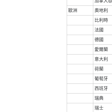
加拿大
歐洲
奧地利
比利時
法國
德國
愛爾蘭
意大利
荷蘭
葡萄牙
西班牙
瑞典
瑞士