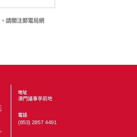
息，請關注郵電局網
地址
澳門議事亭前地
電話
(853) 2857 4491