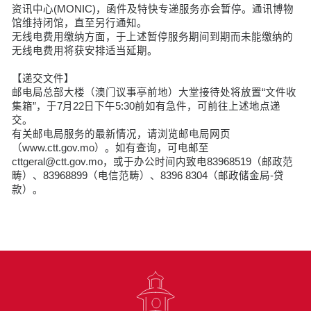
资讯中心(MONIC)，函件及特快专递服务亦会暂停。通讯博物
馆维持闭馆，直至另行通知。
无线电费用缴纳方面，于上述暂停服务期间到期而未能缴纳的
无线电费用将获安排适当延期。
【递交文件】
邮电局总部大楼（澳门议事亭前地）大堂接待处将放置“文件收
集箱”，于7月22日下午5:30前如有急件，可前往上述地点递
交。
有关邮电局服务的最新情况，请浏览邮电局网页
（www.ctt.gov.mo）。如有查询，可电邮至
cttgeral@ctt.gov.mo，或于办公时间内致电83968519（邮政范
畴）、83968899（电信范畴）、8396 8304（邮政储金局-贷
款）。