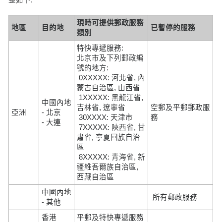
現時可提供郵政服務
地區
目的地
已暫停的服務
類別
特快專遞服務:
北京市及下列郵政編
號的地方:
0XXXXX: 河北省, 內
蒙古自治區, 山西省
1XXXXX: 黑龍江省,
中國內地
吉林省, 遼寧省
空郵及平郵郵政服
亞洲
- 北京
30XXXX: 天津市
務
- 大連
7XXXXX: 陝西省, 甘
肅省, 寧夏回族自治
區
8XXXXX: 青海省, 新
疆維吾爾族自治區,
西藏自治區
中國內地
所有郵政服務
- 其他
香港
平郵及特快專遞服務