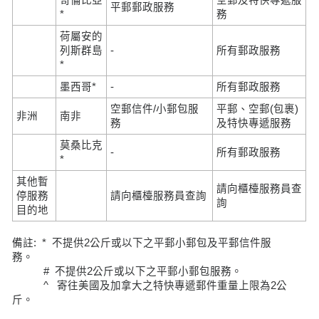
平郵郵政服務
*
務
荷屬安的
列斯群島
-
所有郵政服務
*
墨西哥*
-
所有郵政服務
空郵信件/小郵包服
平郵、空郵(包裹)
非洲
南非
務
及特快專遞服務
莫桑比克
-
所有郵政服務
*
其他暫
請向櫃檯服務員查
停服務
請向櫃檯服務員查詢
詢
目的地
備註: * 不提供2公斤或以下之平郵小郵包及平郵信件服
務。
# 不提供2公斤或以下之平郵小郵包服務。
^ 寄往美國及加拿大之特快專遞郵件重量上限為2公
斤。