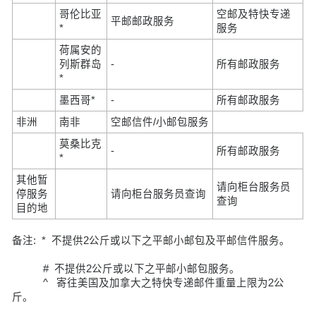
哥伦比亚
空邮及特快专递
平邮邮政服务
*
服务
荷属安的
列斯群岛
-
所有邮政服务
*
墨西哥*
-
所有邮政服务
非洲
南非
空邮信件/小邮包服务
莫桑比克
-
所有邮政服务
*
其他暂
请向柜台服务员
停服务
请向柜台服务员查询
查询
目的地
备注: * 不提供2公斤或以下之平邮小邮包及平邮信件服务。
# 不提供2公斤或以下之平邮小邮包服务。
^ 寄往美国及加拿大之特快专递邮件重量上限为2公
斤。