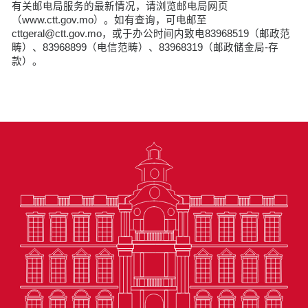
有关邮电局服务的最新情况，请浏览邮电局网页
（www.ctt.gov.mo）。如有查询，可电邮至
cttgeral@ctt.gov.mo，或于办公时间内致电83968519（邮政范
畴）、83968899（电信范畴）、83968319（邮政储金局-存
款）。