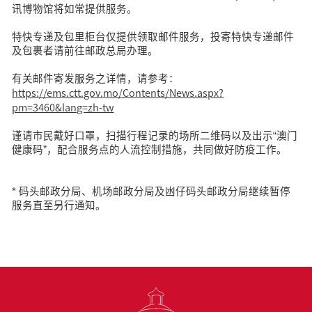
讯博物馆将如常提供服务。
特快专递及包里柜台仅提供领取邮件服务，投寄特快专递邮件
及包裹者请前往邮政总局办理。
有关邮件寄发服务之详情，请参考：
https://ems.ctt.gov.mo/Contents/News.aspx?
pm=3460&lang=zh-tw
谨请市民戴好口罩，扫描行程记录的场所二维码以及出示“澳门
健康码”，配合服务点的人流控制措施，共同做好防疫工作。
* 码头邮政分局、机场邮政分局及凼仔码头邮政分局继续暂停
服务直至另行通知。