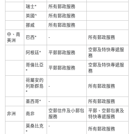
瑞士*
所有郵政服務
英國^
所有郵政服務
挪威
所有郵政服務
中、南
巴西*
-
所有郵政服務
美洲
空郵及特快專遞服
阿根廷*
平郵郵政服務
務
哥倫比亞
空郵及特快專遞服
平郵郵政服務
*
務
荷屬安的
列斯群島
-
所有郵政服務
*
墨西哥*
-
所有郵政服務
空郵信件及小郵包
平郵、空郵包裹及
非洲
南非
服務
特快專遞服務
莫桑比克
-
所有郵政服務
*