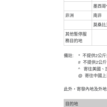
墨西哥
非洲
南非
莫桑比
其他暫停服
務目的地
備註: * 不提供2
# 不提供2公斤或
^ 寄往美國、加拿
@ 寄往中國上海之
此外，寄發內地及外地
目的地