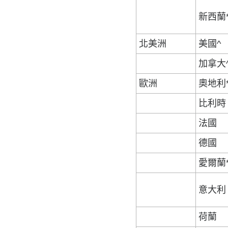
新西蘭
北美洲
美國^
加拿大
歐洲
奧地利
比利時
法國
德國
愛爾蘭
意大利
荷蘭