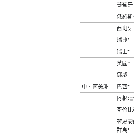
葡萄牙
俄羅斯
西班牙
瑞典*
瑞士*
英國^
挪威
中、南美洲
巴西*
阿根廷
哥倫比
荷屬安
群島*