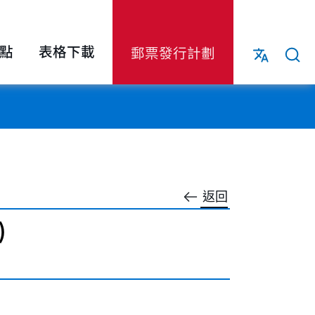
點
表格下載
郵票發行計劃
返回
)