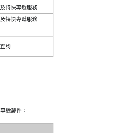
裹及特快專遞服務
裹及特快專遞服務
員查詢
快專遞郵件：