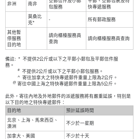
空郵信件及小郵
平郵、空郵包裹及特
非洲
南非
包服務
快專遞服務
莫桑比
-
所有郵政服務
克*
其他暫
請向櫃檯服務員
停服務
請向櫃檯服務員查詢
查詢
目的地
備註: * 不提供2公斤或以下之平郵小郵包及平郵信件服
務。
#
不提供2公斤或以下之平郵小郵包服務。
^ 寄往加拿大之特快專遞郵件重量上限為2公斤。
@
寄往中國上海之特快專遞郵件重量上限為5公斤。
此外，寄往內地及外地郵件的派遞服務將有嚴重延誤，特別是
以下目的地之特快專遞郵件：
目的地
預計延誤時間
北京、上海、馬來西亞、
不少於一星期
澳洲
加拿大、美國
不少於十天