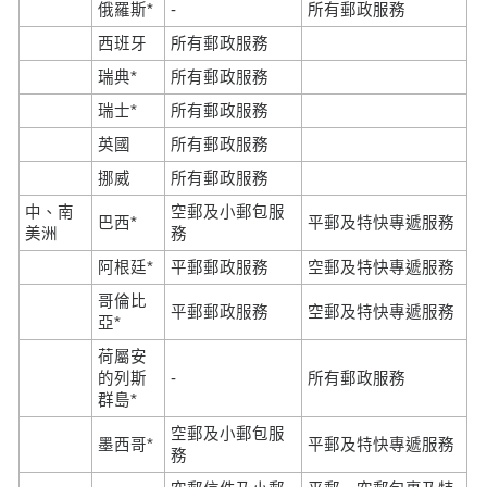
俄羅斯*
-
所有郵政服務
西班牙
所有郵政服務
瑞典*
所有郵政服務
瑞士*
所有郵政服務
英國
所有郵政服務
挪威
所有郵政服務
中、南
空郵及小郵包服
巴西*
平郵及特快專遞服務
美洲
務
阿根廷*
平郵郵政服務
空郵及特快專遞服務
哥倫比
平郵郵政服務
空郵及特快專遞服務
亞*
荷屬安
的列斯
-
所有郵政服務
群島*
空郵及小郵包服
墨西哥*
平郵及特快專遞服務
務