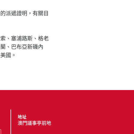
收的派遞證明，有關目
拉索、塞浦路斯、格老
西蘭、巴布亞新磯內
和美國。
地址
澳門議事亭前地