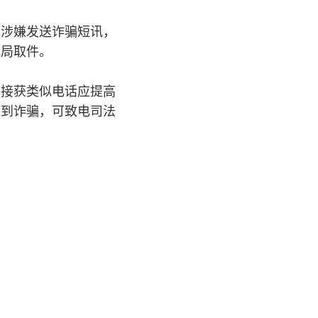
码涉嫌发送诈骗短讯，
电局取件。
如接获类似电话应提高
遇到诈骗，可致电司法