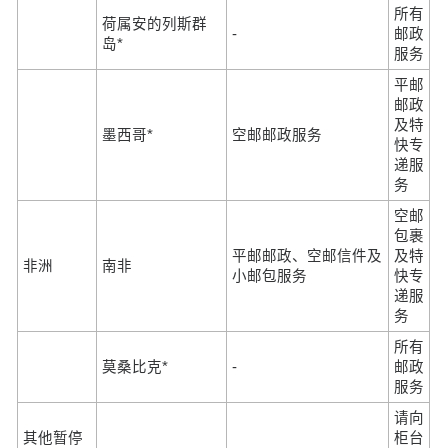
所有
荷属安的列斯群
-
邮政
岛*
服务
平邮
邮政
及特
墨西哥*
空邮邮政服务
快专
递服
务
空邮
包裹
平邮邮政、空邮信件及
及特
非洲
南非
小邮包服务
快专
递服
务
所有
莫桑比克*
-
邮政
服务
请向
其他暂停
柜台