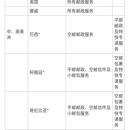
英国
所有邮政服务
挪威
所有邮政服务
平邮
邮政
中、南美
及特
巴西*
空邮邮政服务
洲
快专
递服
务
空邮
包裹
平邮邮政、空邮信件及
及特
阿根廷*
小邮包服务
快专
递服
务
空邮
包裹
平邮邮政、空邮信件及
及特
哥伦比亚*
小邮包服务
快专
递服
务